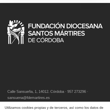
Calle Sansueña, 1, 14012. Córdoba · 957 273296 ·
sansuena@fdemartires.es
Utilizamos cookies propias y de terceros, así como los datos de