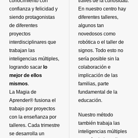
conocimiento con
través de la curiosidad.
confianza y felicidad y
En nuestro centro hay
siendo protagonistas
diferentes talleres,
de diferentes
algunos tan
proyectos
novedosos como
interdisciplinares que
robótica o el taller de
trabajan las
signos. Todo esto no
inteligencias múltiples,
sería posible sin la
logrando sacar
lo
colaboración e
mejor de ellos
implicación de las
mismos
.
familias, parte
La Magia de
fundamental de la
Aprender® fusiona el
educación.
trabajo por proyectos
Nuestro método
con la enseñanza por
también trabaja las
talleres. Cada trimestre
inteligencias múltiples
se desarrolla un