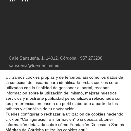
Calle Sansueña, 1, 14012. Córdoba · 957 273296 ·
sansuena@fdemartires.es
Utilizamos cookies propias y de terceros, así como los datos de
la conexión del usuario para identificarle. Estas cookies serán
utilizadas con la finalidad de gestionar el portal, recabar
información sobre la utilización del mismo, mejorar nuestros
servicios y mostrarte publicidad personalizada relacionada con
tus preferencias en base a un perfil elaborado a partir de tus
hábitos y el análisis de tu navegación.
COPYRIGHT 2025 FUNDACIÓN DIOCESANA
Puedes configurar o rechazar la utilización de cookies haciendo
SANTOS MÁRTIRES, ALL RIGHT RESERVED
click en “Configuración e información" o si deseas obtener
información detallada sobre cómo Fundación Diocesana Santos
POLÍTICA DE COOKIES
AVISO LEGAL
Mártires de Córdoba utiliza las cookies
aquí
.