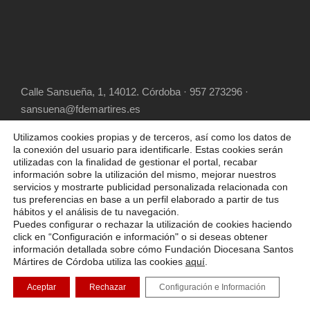
Calle Sansueña, 1, 14012. Córdoba · 957 273296 ·
sansuena@fdemartires.es
Utilizamos cookies propias y de terceros, así como los datos de
la conexión del usuario para identificarle. Estas cookies serán
utilizadas con la finalidad de gestionar el portal, recabar
información sobre la utilización del mismo, mejorar nuestros
servicios y mostrarte publicidad personalizada relacionada con
tus preferencias en base a un perfil elaborado a partir de tus
hábitos y el análisis de tu navegación.
COPYRIGHT 2025 FUNDACIÓN DIOCESANA
Puedes configurar o rechazar la utilización de cookies haciendo
SANTOS MÁRTIRES, ALL RIGHT RESERVED
click en “Configuración e información" o si deseas obtener
información detallada sobre cómo Fundación Diocesana Santos
POLÍTICA DE COOKIES
AVISO LEGAL
Mártires de Córdoba utiliza las cookies
aquí
.
POLÍTICA DE PRIVACIDAD
Aceptar
Rechazar
Configuración e Información