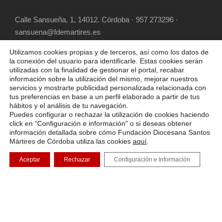
Calle Sansueña, 1, 14012. Córdoba · 957 273296 ·
sansuena@fdemartires.es
Utilizamos cookies propias y de terceros, así como los datos de
la conexión del usuario para identificarle. Estas cookies serán
utilizadas con la finalidad de gestionar el portal, recabar
información sobre la utilización del mismo, mejorar nuestros
servicios y mostrarte publicidad personalizada relacionada con
tus preferencias en base a un perfil elaborado a partir de tus
hábitos y el análisis de tu navegación.
COPYRIGHT 2025 FUNDACIÓN DIOCESANA
Puedes configurar o rechazar la utilización de cookies haciendo
SANTOS MÁRTIRES, ALL RIGHT RESERVED
click en “Configuración e información" o si deseas obtener
información detallada sobre cómo Fundación Diocesana Santos
POLÍTICA DE COOKIES
AVISO LEGAL
Mártires de Córdoba utiliza las cookies
aquí
.
POLÍTICA DE PRIVACIDAD
Aceptar
Rechazar
Configuración e Información