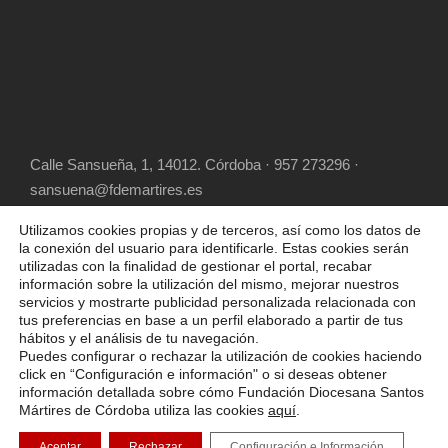
Calle Sansueña, 1, 14012. Córdoba · 957 273296 ·
sansuena@fdemartires.es
Utilizamos cookies propias y de terceros, así como los datos de
la conexión del usuario para identificarle. Estas cookies serán
utilizadas con la finalidad de gestionar el portal, recabar
información sobre la utilización del mismo, mejorar nuestros
servicios y mostrarte publicidad personalizada relacionada con
tus preferencias en base a un perfil elaborado a partir de tus
hábitos y el análisis de tu navegación.
COPYRIGHT 2025 FUNDACIÓN DIOCESANA
Puedes configurar o rechazar la utilización de cookies haciendo
SANTOS MÁRTIRES, ALL RIGHT RESERVED
click en “Configuración e información" o si deseas obtener
información detallada sobre cómo Fundación Diocesana Santos
POLÍTICA DE COOKIES
AVISO LEGAL
Mártires de Córdoba utiliza las cookies
aquí
.
POLÍTICA DE PRIVACIDAD
Aceptar
Rechazar
Configuración e Información