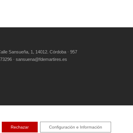
alle Sansueña, 1, 14012. Córdoba · 957
73296 · sansuena@fdemartires.es
RIGHT RESERVED
Rechazar
Configuración e Información