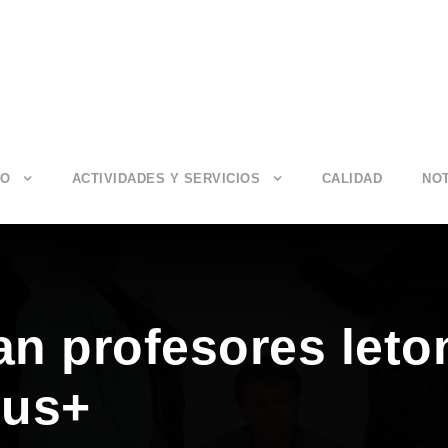
IO
ACTIVIDADES Y SERVICIOS
CALIDAD
NOT
an profesores leto
mus+