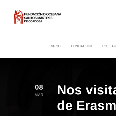
INICIO
FUNDACIÓN
COLEG
Nos visit
08
MAR
de Eras