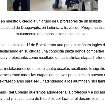
n nuestro Colegio a un grupo de 6 profesores de un Instituto T
la ciudad de Daugavpils, en Letonia, a través del Programa E
mutuamente de ambos sistemas educativos.
n en la clase de 1º de Bachillerato una presentación en inglés d
 destacando en su ciudad una conocida plaza donde comparten lo
lica y protestante, como resultado de las distintas etapas históri
s instalaciones de nuestro centro escolar, resaltando lo signifi
encia entre todas las etapas educativas presentes en nuestro 
extraescolares para seguir atendiendo a los alumnos y sus famili
us+ del Colegio queremos agradecer a la profesora y a los al
ividad y a la Jefatura de Estudios por facilitar el desarrollo de 