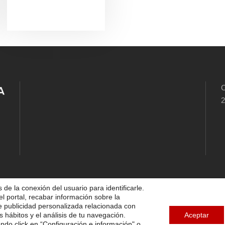
C
2
 de la conexión del usuario para identificarle.
el portal, recabar información sobre la
5 FUNDACIÓN DIOCESANA SANTOS MÁRTIRES, ALL 
te publicidad personalizada relacionada con
s hábitos y el análisis de tu navegación.
Aceptar
endo click en “Configuración e información" o