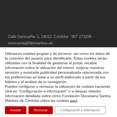
Calle Sansueña, 1, 14012. Córdoba · 957 273296 ·
sansuena@fdemartires.es
Utilizamos cookies propias y de terceros, así como los datos de
la conexión del usuario para identificarle. Estas cookies serán
utilizadas con la finalidad de gestionar el portal, recabar
información sobre la utilización del mismo, mejorar nuestros
servicios y mostrarte publicidad personalizada relacionada con
tus preferencias en base a un perfil elaborado a partir de tus
hábitos y el análisis de tu navegación.
COPYRIGHT 2025 FUNDACIÓN DIOCESANA
Puedes configurar o rechazar la utilización de cookies haciendo
SANTOS MÁRTIRES, ALL RIGHT RESERVED
click en “Configuración e información" o si deseas obtener
información detallada sobre cómo Fundación Diocesana Santos
POLÍTICA DE COOKIES
AVISO LEGAL
Mártires de Córdoba utiliza las cookies
aquí
.
POLÍTICA DE PRIVACIDAD
Aceptar
Rechazar
Configuración e Información