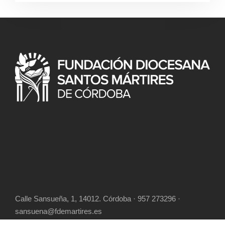
Calle Sansueña, 1, 14012. Córdoba · 957 273296 ·
sansuena@fdemartires.es