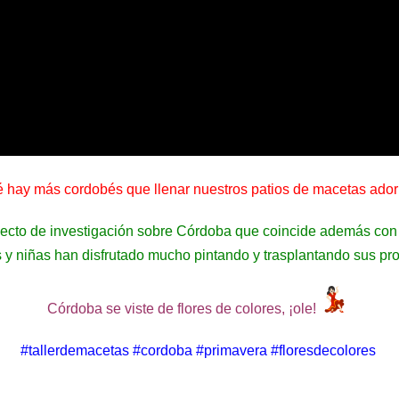
é hay más cordobés que llenar nuestros patios de macetas ado
cto de investigación sobre Córdoba que coincide además con l
s y niñas han disfrutado mucho pintando y trasplantando sus pr
Córdoba se viste de flores de colores, ¡ole!
#tallerdemacetas #cordoba #primavera #floresdecolores