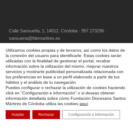
Calle Sansueña, 1, 14012. Córdoba · 957 273296 ·
sansuena@fdemartires.es
Utilizamos cookies propias y de terceros, así como los datos de
la conexión del usuario para identificarle. Estas cookies serán
utilizadas con la finalidad de gestionar el portal, recabar
información sobre la utilización del mismo, mejorar nuestros
servicios y mostrarte publicidad personalizada relacionada con
tus preferencias en base a un perfil elaborado a partir de tus
hábitos y el análisis de tu navegación.
COPYRIGHT 2025 FUNDACIÓN DIOCESANA
Puedes configurar o rechazar la utilización de cookies haciendo
SANTOS MÁRTIRES, ALL RIGHT RESERVED
click en “Configuración e información" o si deseas obtener
información detallada sobre cómo Fundación Diocesana Santos
POLÍTICA DE COOKIES
AVISO LEGAL
Mártires de Córdoba utiliza las cookies
aquí
.
POLÍTICA DE PRIVACIDAD
Aceptar
Rechazar
Configuración e Información