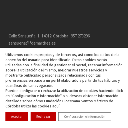
Calle Sansueña, 1, 14012. Córdoba · 957 273296 ·
sansuena@fdemartires.es
Utilizamos cookies propias y de terceros, así como los datos de la
conexión del usuario para identificarle. Estas cookies serán
utilizadas con la finalidad de gestionar el portal, recabar información
sobre la utilización del mismo, mejorar nuestros servicios y
mostrarte publicidad personalizada relacionada con tus
preferencias en base a un perfil elaborado a partir de tus hábitos y
el análisis de tu navegación.
COPYRIGHT 2025 FUNDACIÓN DIOCESANA SANTOS
Puedes configurar o rechazar la utilización de cookies haciendo click
MÁRTIRES, ALL RIGHT RESERVED
en “Configuración e información" o si deseas obtener información
detallada sobre cómo Fundación Diocesana Santos Mártires de
POLÍTICA DE COOKIES
AVISO LEGAL
POLÍTICA DE
Córdoba utiliza las cookies
aquí
.
PRIVACIDAD
Aceptar
Rechazar
Configuración e Información