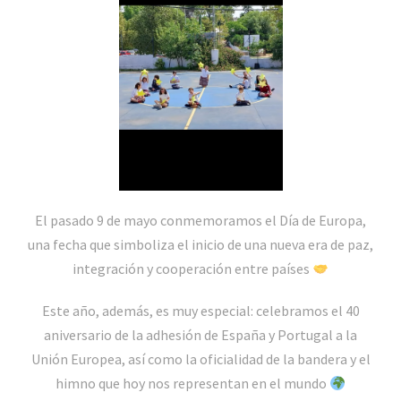
El pasado 9 de mayo conmemoramos el Día de Europa,
una fecha que simboliza el inicio de una nueva era de paz,
integración y cooperación entre países
Este año, además, es muy especial: celebramos el 40
aniversario de la adhesión de España y Portugal a la
Unión Europea, así como la oficialidad de la bandera y el
himno que hoy nos representan en el mundo