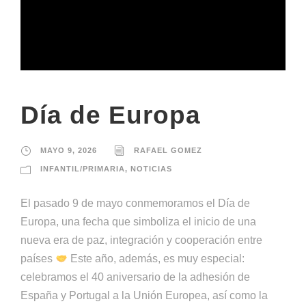
Día de Europa
MAYO 9, 2026
RAFAEL GOMEZ
INFANTIL/PRIMARIA
,
NOTICIAS
El pasado 9 de mayo conmemoramos el Día de
Europa, una fecha que simboliza el inicio de una
nueva era de paz, integración y cooperación entre
países
Este año, además, es muy especial:
celebramos el 40 aniversario de la adhesión de
España y Portugal a la Unión Europea, así como la