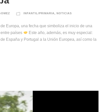
pa
GOMEZ
INFANTIL/PRIMARIA
,
NOTICIAS
e Europa, una fecha que simboliza el inicio de una
 entre países
Este año, además, es muy especial:
 de España y Portugal a la Unión Europea, así como la