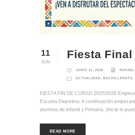
Fiesta Fina
11
JUN
JUNIO 11, 2026
RAFAEL
ACTUALIDAD
,
BACHILLERATO
,
FIESTA FIN DE CURSO 2025/2026 Empezamos
Escuela Deportiva. A continuación empezar
alumnos de Infantil y Primaria. ¡No te lo pu
READ MORE