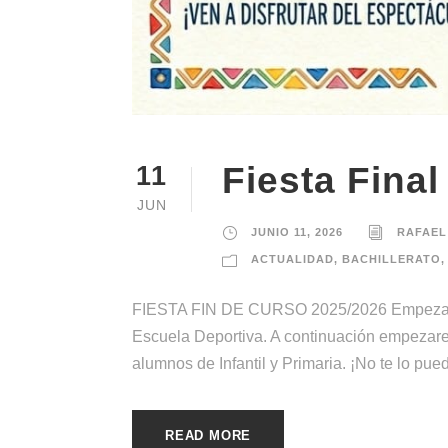
Fiesta Fina
11
JUN
JUNIO 11, 2026
RAFAEL
ACTUALIDAD
,
BACHILLERATO
,
FIESTA FIN DE CURSO 2025/2026 Empezamos
Escuela Deportiva. A continuación empezar
alumnos de Infantil y Primaria. ¡No te lo pu
READ MORE