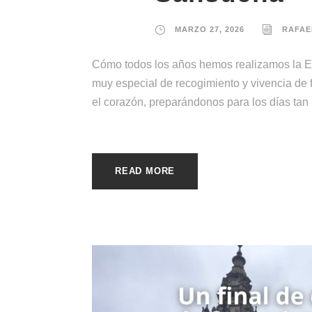
MARZO 27, 2026
RAFAE
Cómo todos los años hemos realizamos la E
muy especial de recogimiento y vivencia de 
el corazón, preparándonos para los días tan
READ MORE