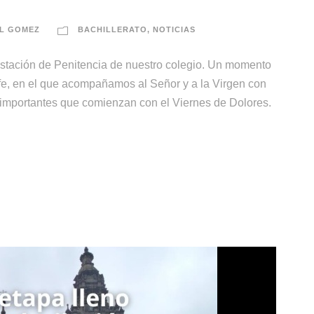
L GOMEZ
BACHILLERATO
,
NOTICIAS
stación de Penitencia de nuestro colegio. Un momento
fe, en el que acompañamos al Señor y a la Virgen con
 importantes que comienzan con el Viernes de Dolores.