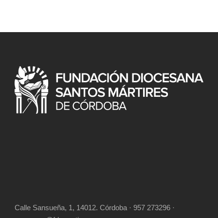
Calle Sansueña, 1, 14012. Córdoba · 957 273296 ·