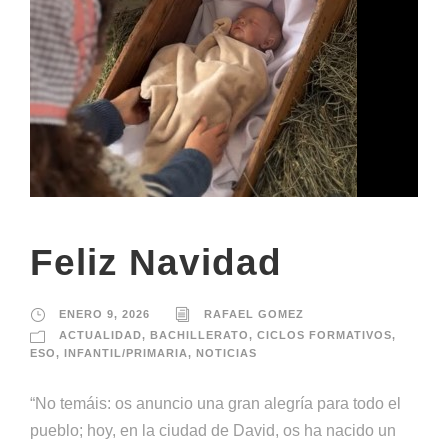
Feliz Navidad
ENERO 9, 2026
RAFAEL GOMEZ
ACTUALIDAD
,
BACHILLERATO
,
CICLOS FORMATIVOS
,
ESO
,
INFANTIL/PRIMARIA
,
NOTICIAS
“No temáis: os anuncio una gran alegría para todo el
pueblo; hoy, en la ciudad de David, os ha nacido un