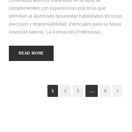
contenidos teóricos impartidos en el aula se
complementen con experiencias prácticas que
permitan al alumnado desarrollar habilidades técnicas,
precisión y responsabilidad, esenciales para su futura
inserción laboral. La Formación Profesional...
READ MORE
1
2
3
…
6