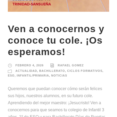
Ven a conocernos y
conoce tu cole. ¡Os
esperamos!
FEBRERO 4, 2026
RAFAEL GOMEZ
ACTUALIDAD
,
BACHILLERATO
,
CICLOS FORMATIVOS
,
ESO
,
INFANTIL/PRIMARIA
,
NOTICIAS
Queremos que puedan conocer cómo serán felices
sus hijos, nuestros alumnos, en su futuro cole.
Aprendiendo del mejor maestro: ¡Jesucristo! Ven a
conocernos para que seamos tu colegio de Infantil 3
años, 1º de ESO y para Bachillerato Días de Puertas