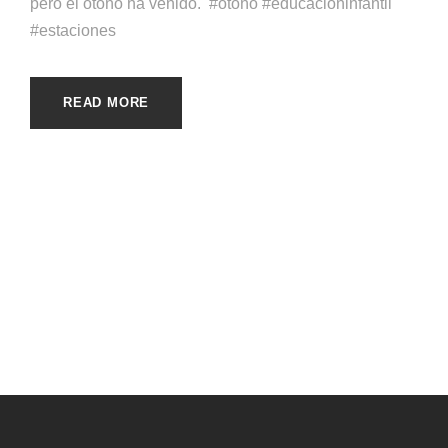
pero el otoño ha venido. #otoño #educacioninfantil
#estaciones
READ MORE