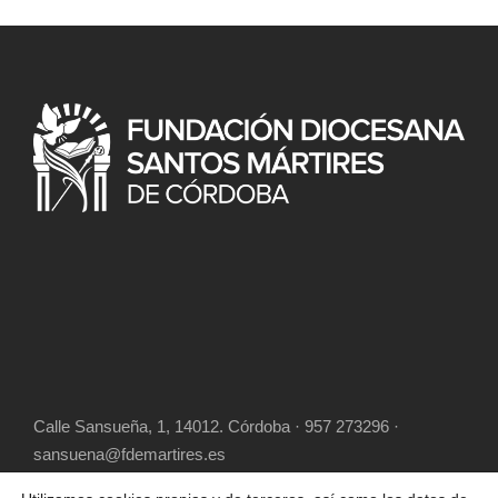
Calle Sansueña, 1, 14012. Córdoba · 957 273296 ·
sansuena@fdemartires.es