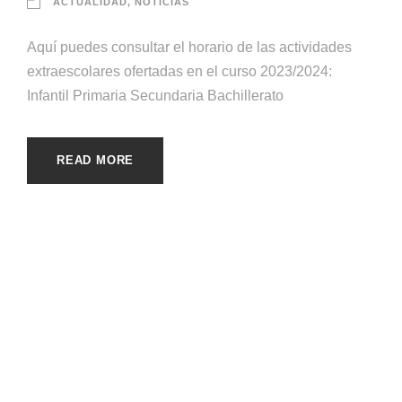
ACTUALIDAD
,
NOTICIAS
Aquí puedes consultar el horario de las actividades
extraescolares ofertadas en el curso 2023/2024:
Infantil Primaria Secundaria Bachillerato
READ MORE